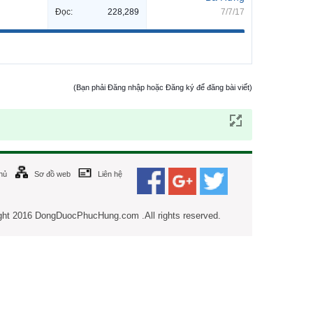
Đọc:
228,289
7/7/17
(Bạn phải Đăng nhập hoặc Đăng ký để đăng bài viết)
hủ
Sơ đồ web
Liên hệ
ght 2016 DongDuocPhucHung.com .All rights reserved.