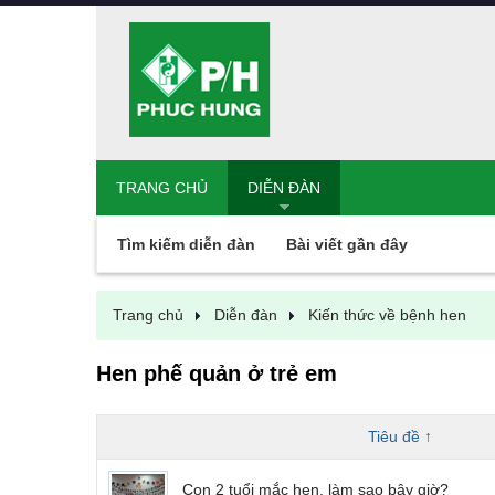
TRANG CHỦ
DIỄN ĐÀN
Tìm kiếm diễn đàn
Bài viết gần đây
Trang chủ
Diễn đàn
Kiến thức về bệnh hen
Hen phế quản ở trẻ em
Tiêu đề ↑
Con 2 tuổi mắc hen, làm sao bây giờ?