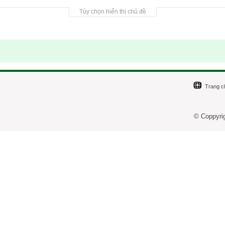
Tùy chọn hiển thị chủ đề
Trang c
© Coppyri