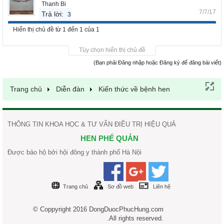
Thanh Bi
7/7/17
Trả lời:
3
Hiển thị chủ đề từ 1 đến 1 của 1
Tùy chọn hiển thị chủ đề
(Bạn phải Đăng nhập hoặc Đăng ký để đăng bài viết)
Trang chủ
Diễn đàn
Kiến thức về bệnh hen
THÔNG TIN KHOA HỌC & TƯ VẤN ĐIỀU TRỊ HIỆU QUẢ
HEN PHẾ QUẢN
Được bảo hộ bởi hội đông y thành phố Hà Nội
Trang chủ
Sơ đồ web
Liên hệ
© Coppyright 2016 DongDuocPhucHung.com
.All rights reserved.