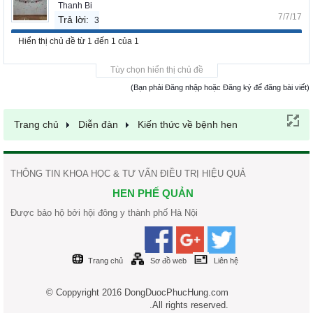
Thanh Bi
7/7/17
Trả lời:
3
Hiển thị chủ đề từ 1 đến 1 của 1
Tùy chọn hiển thị chủ đề
(Bạn phải Đăng nhập hoặc Đăng ký để đăng bài viết)
Trang chủ
Diễn đàn
Kiến thức về bệnh hen
THÔNG TIN KHOA HỌC & TƯ VẤN ĐIỀU TRỊ HIỆU QUẢ
HEN PHẾ QUẢN
Được bảo hộ bởi hội đông y thành phố Hà Nội
Trang chủ
Sơ đồ web
Liên hệ
© Coppyright 2016 DongDuocPhucHung.com
.All rights reserved.