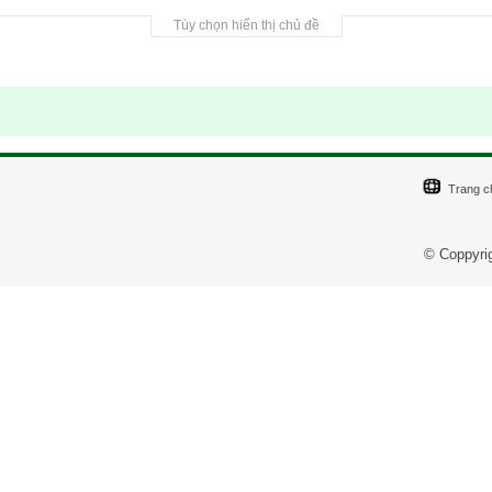
Tùy chọn hiển thị chủ đề
Trang c
© Coppyri