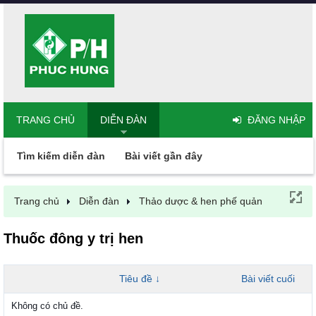
TRANG CHỦ
DIỄN ĐÀN
ĐĂNG NHẬP
Tìm kiếm diễn đàn
Bài viết gần đây
Trang chủ
Diễn đàn
Thảo dược & hen phế quản
Thuốc đông y trị hen
Tiêu đề ↓
Bài viết cuối
Không có chủ đề.