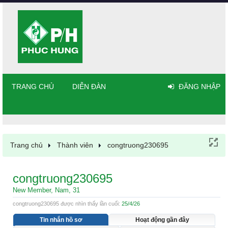
TRANG CHỦ
DIỄN ĐÀN
ĐĂNG NHẬP
Trang chủ
Thành viên
congtruong230695
congtruong230695
New Member
, Nam, 31
congtruong230695 được nhìn thấy lần cuối:
25/4/26
Tin nhắn hồ sơ
Hoạt động gần đây