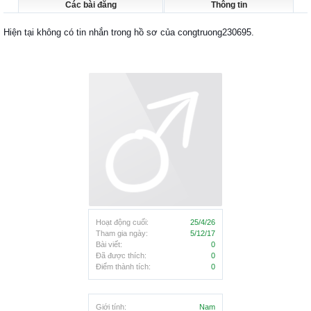
Các bài đăng
Thông tin
Hiện tại không có tin nhắn trong hồ sơ của congtruong230695.
Hoạt động cuối:
25/4/26
Tham gia ngày:
5/12/17
Bài viết:
0
Đã được thích:
0
Điểm thành tích:
0
Giới tính:
Nam