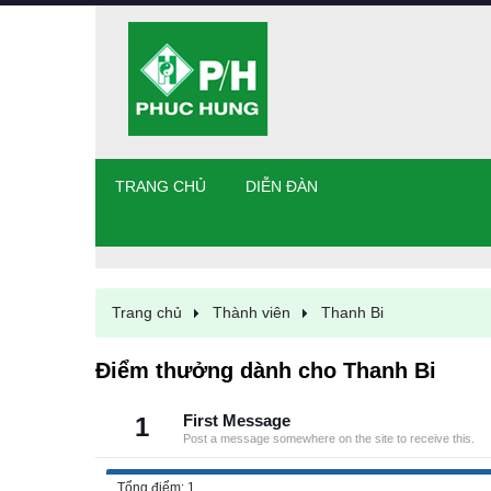
TRANG CHỦ
DIỄN ĐÀN
Trang chủ
Thành viên
Thanh Bi
Điểm thưởng dành cho Thanh Bi
1
First Message
Post a message somewhere on the site to receive this.
Tổng điểm: 1