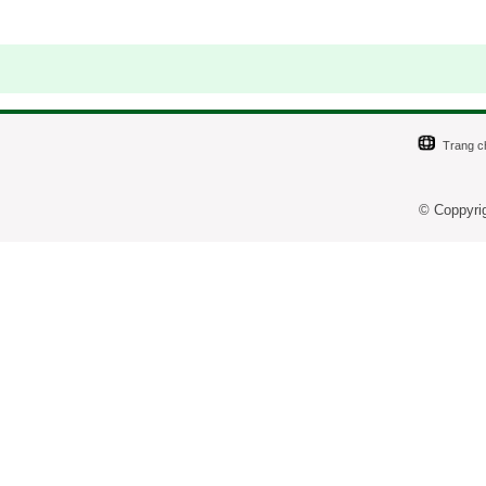
Trang c
© Coppyri