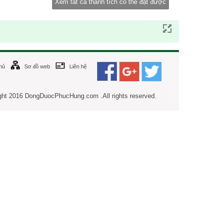
Xem tất cả thành tích có thể đạt được
hủ
Sơ đồ web
Liên hệ
ght 2016 DongDuocPhucHung.com .All rights reserved.