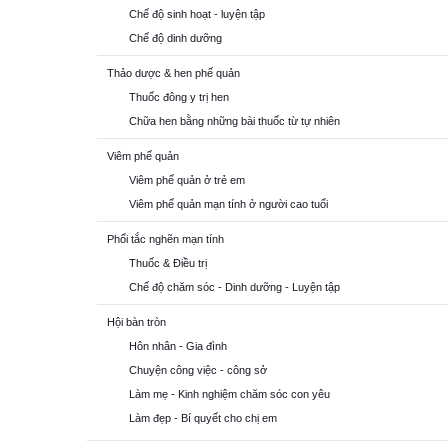
Chế độ sinh hoạt - luyện tập
Chế độ dinh dưỡng
Thảo dược & hen phế quản
Thuốc đông y trị hen
Chữa hen bằng những bài thuốc từ tự nhiên
Viêm phế quản
Viêm phế quản ở trẻ em
Viêm phế quản mạn tính ở người cao tuổi
Phổi tắc nghẽn mạn tính
Thuốc & Điều trị
Chế độ chăm sóc - Dinh dưỡng - Luyện tập
Hội bàn tròn
Hôn nhân - Gia đình
Chuyện công việc - công sở
Làm mẹ - Kinh nghiệm chăm sóc con yêu
Làm đẹp - Bí quyết cho chị em